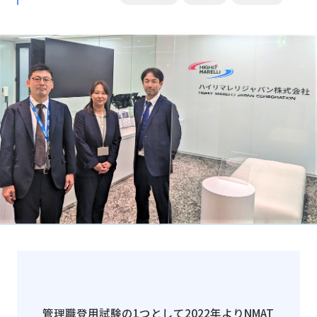
管理職登用試験の
1
つとして
2022
年より
NMAT