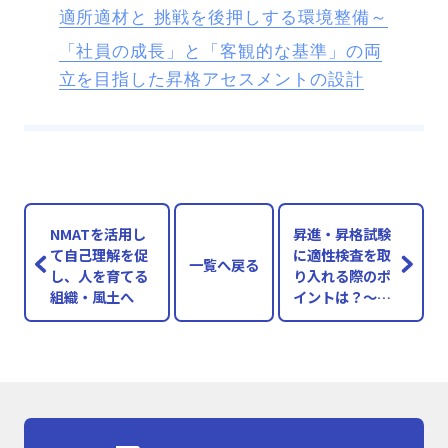
適所適材と 挑戦を後押しする環境整備～
「社員の成長」と「客観的な基準」の両
立を目指した昇格アセスメントの設計
NMATを活用し
昇進・昇格試験
て自己理解を促
に適性検査を取
一覧へ戻る
し、人を育てる
り入れる際のポ
組織・風土へ
イントは？～事
例から解説～