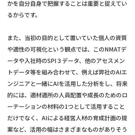
かを自分自身で把握することは重要と捉えてい
るからです。
また、当初の目的として置いていた個人の資質
や適性の可視化という観点では、この
NMAT
デ
ータや入社時の
SPI
３データ、他のアセスメン
トデータ等を組み合わせて、例えば弊社の
AI
エ
ンジニアと一緒に
AI
を活用した分析をし、将来
的には、適材適所の人員配置や成長のためのロ
ーテーションの材料の
1
つとして活用すること
だけでなく、
AI
による経営人材の育成計画の提
案など、活用の幅はさまざまなものがありそう