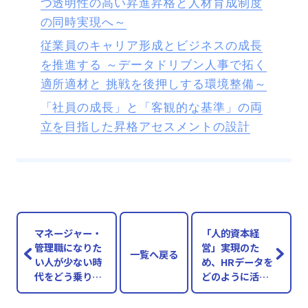
つ透明性の高い昇進昇格と人材育成制度
の同時実現へ～
従業員のキャリア形成とビジネスの成長
を推進する ～データドリブン人事で拓く
適所適材と 挑戦を後押しする環境整備～
「社員の成長」と「客観的な基準」の両
立を目指した昇格アセスメントの設計
マネージャー・
「人的資本経
管理職になりた
営」実現のた
一覧へ戻る
い人が少ない時
め、HRデータを
代をどう乗り切
どのように活用
るか ～管理職意
していくべきか
向を踏まえた動